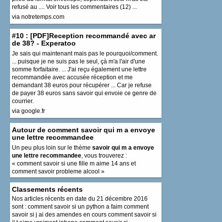
refusé au .... Voir tous les commentaires (12) ...
via notretemps.com
#10 : [PDF]Reception recommandé avec ar
de 38? - Experatoo
Je sais qui maintenant mais pas le pourquoi/comment.
... puisque je ne suis pas le seul, çà m'a l'air d'une
somme forfaitaire. ... J'ai reçu également une lettre
recommandée avec accusée réception et me
demandant 38 euros pour récupérer ... Car je refuse
de payer 38 euros sans savoir qui envoie ce genre de
courrier.
via google.fr
Autour de comment savoir qui m a envoye
une lettre recommandee
Un peu plus loin sur le thème
savoir qui m a envoye
une lettre recommandee
, vous trouverez :
« comment savoir si une fille m aime 14 ans
et
comment savoir probleme alcool »
Classements récents
Nos articles récents en date du 21 décembre 2016
sont :
comment savoir si un python a faim
comment
savoir si j ai des amendes en cours
comment savoir si